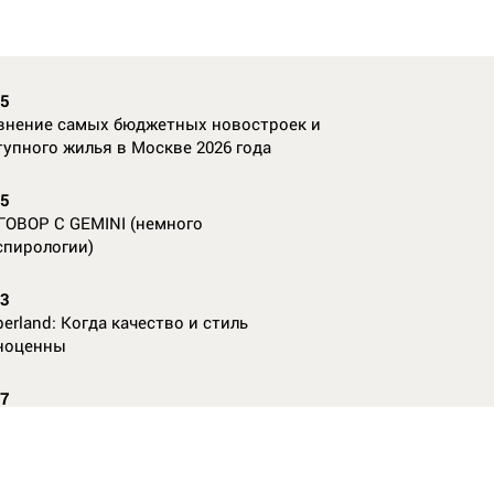
35
внение самых бюджетных новостроек и
тупного жилья в Москве 2026 года
55
ГОВОР С GEMINI (немного
спирологии)
23
erland: Когда качество и стиль
ноценны
07
nAl против