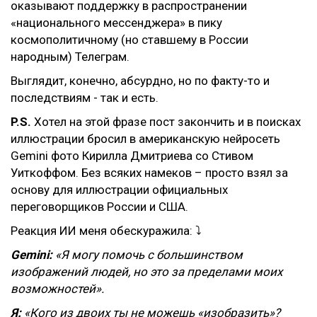
оказывают поддержку в распространении
«национального мессенджера» в пику
космополитичному (но ставшему в России
народным) Телеграм.
Выглядит, конечно, абсурдно, но по факту-то и
последствиям - так и есть.
P.S.
Хотел на этой фразе пост закончить и в поисках
иллюстрации бросил в американскую нейросеть
Gemini фото Кирилла Дмитриева со Стивом
Уиткоффом. Без всяких намеков – просто взял за
основу для иллюстрации официальных
переговорщиков России и США.
Реакция ИИ меня обескуражила: ⤵️
Gemini:
«Я могу помочь с большинством
изображений людей, но это за пределами моих
возможностей».
Я:
«Кого из двоих ты не можешь «изобразить»?