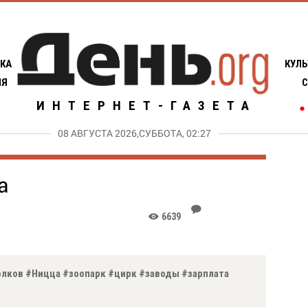
КА
КУЛЬ
ИЯ
С
ИНТЕРНЕТ-ГАЗЕТА
●
08 АВГУСТА 2026,СУББОТА, 02:27
а
J
6639
K
Волков #Ницца #зоопарк #цирк #заводы #зарплата