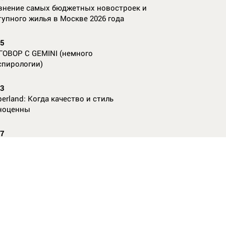
внение самых бюджетных новостроек и
тупного жилья в Москве 2026 года
55
ГОВОР С GEMINI (немного
спирологии)
23
erland: Когда качество и стиль
ноценны
07
nAl против
13
ие данные нужны, чтобы рассчитать
КО без ошибок