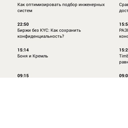
Как оптимизировать подбор инженерных
Сра
систем
дос
22:50
15:
Биржи без KYC: Как сохранить
РАЗ
конфиденциальность?
кон
15:14
15:
Боня и Кремль
Timb
рав
09:15
09:
Повторней не придумаешь
Ope
14:46
16:
Стили одежды для детей: как формируется
Как
как
вкус с ранних лет
КАС