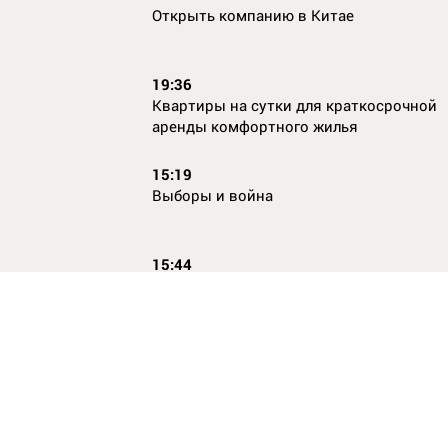
Открыть компанию в Китае
19:36
Квартиры на сутки для краткосрочной
аренды комфортного жилья
15:19
Выборы и война
15:44
Кто главный по жалобам
17:54
Страхование имущества для ипотеки:
типичные причины отказа в выплате и 
их избежать