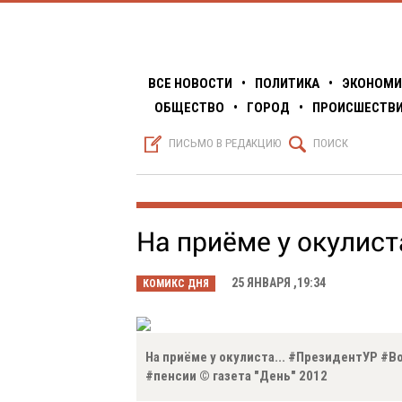
ВСЕ НОВОСТИ
•
ПОЛИТИКА
•
ЭКОНОМИ
ОБЩЕСТВО
•
ГОРОД
•
ПРОИСШЕСТВ
S
Q
ПИСЬМО В РЕДАКЦИЮ
ПОИСК
На приёме у окулист
25 ЯНВАРЯ ,19:34
КОМИКС ДНЯ
На приёме у окулиста... #ПрезидентУР #
#пенсии © газета "День" 2012